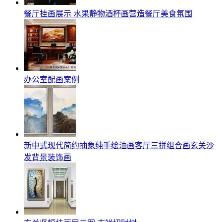
餐厅挂画展示 水果静物酒杯画营造餐厅美食氛围
办公室配画案例
新中式现代简约抽象纯手绘油画客厅三拼组合画玄关沙
发背景装饰画