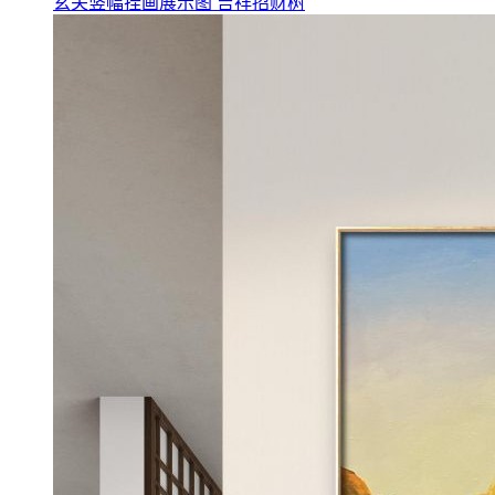
玄关竖幅挂画展示图 吉祥招财树