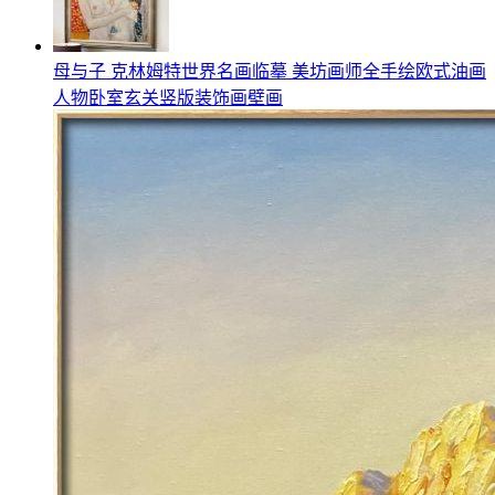
母与子 克林姆特世界名画临摹 美坊画师全手绘欧式油画
人物卧室玄关竖版装饰画壁画