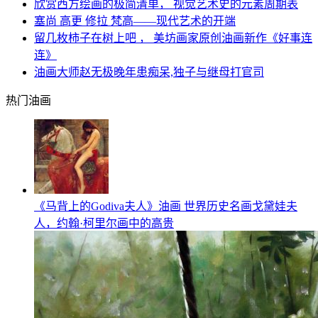
欣赏西方绘画的极简清单， 视觉艺术史的元素周期表
塞尚 高更 修拉 梵高——现代艺术的开端
留几枚柿子在树上吧 ， 美坊画家原创油画新作《好事连
连》
油画大师赵无极晚年患痴呆,独子与继母打官司
热门油画
《马背上的Godiva夫人》油画 世界历史名画戈黛娃夫
人，约翰·柯里尔画中的高贵