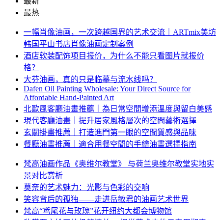
最新
最热
一幅肖像油画，一次跨越国界的艺术交流｜ARTmix美坊
韩国平山书店肖像油画定制案例
酒店软装配饰项目报价，为什么不能只看图片就报价
格？
大芬油画，真的只是临摹与流水线吗？
Dafen Oil Painting Wholesale: Your Direct Source for
Affordable Hand-Painted Art
北歐風客廳油畫推薦｜為日常空間增添溫度與留白美感
現代客廳油畫｜提升居家風格層次的空間藝術選擇
玄關掛畫推薦｜打造進門第一眼的空間質感與品味
餐廳油畫推薦｜適合用餐空間的手繪油畫選擇指南
梵高油画作品《奥维尔教堂》 与荷兰奥维尔教堂实地实
景对比赏析
莫奈的艺术魅力：光影与色彩的交响
笑容背后的孤独——走进岳敏君的油画艺术世界
梵高“鸢尾花与玫瑰”花开纽约大都会博物馆