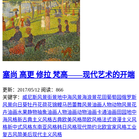
塞尚 高更 修拉 梵高——现代艺术的开端
更新：2017/05/12
阅读：866
关键字：
威尼斯风景
街景
地中海风景
海浪景
花田
葡萄园
俄罗斯
风景
向日葵
牡丹花
荷花
锦鲤
马
芭蕾舞
风景油画
人物
动物
风景
花
卉油画
水果静物
抽象油画
人物油画
动物油画
卡通油画
田园地中
海风格
新古典主义风格
古典欧美风格
简欧风格
法式浪漫主义风
格
新中式风格
东南亚风格
韩日风格
现代简约
北欧宜家风格
工业
复古风简美
后现代主义风格