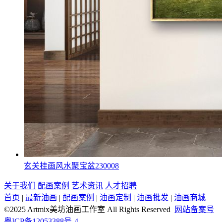
玄关挂画风水聚宝盆230008
关于我们
配画案例
艺术资讯
人才招聘
首页
|
最新油画
|
配画案例
|
油画定制
|
油画批发
|
油画商城
©2025 Artmix美坊油画工作室 All Rights Reserved
网站备案号
粤ICP备12053388号-4