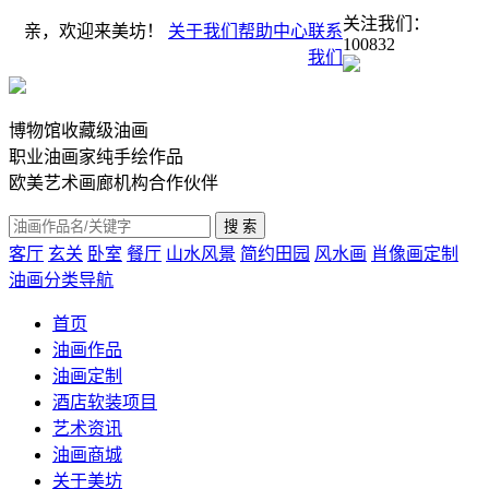
关注我们：
亲，欢迎来美坊！
关于我们
帮助中心
联系
100832
我们
博物馆收藏级油画
职业油画家纯手绘作品
欧美艺术画廊机构合作伙伴
客厅
玄关
卧室
餐厅
山水风景
简约田园
风水画
肖像画定制
油画分类导航
首页
油画作品
油画定制
酒店软装项目
艺术资讯
油画商城
关于美坊