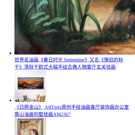
世界名油画《春日时光 Springtime》又名《情侣的秋
千》荡秋千欧式大幅手绘古典人物客厅玄关挂画
《日照金山》 ARTmix原创手绘油画客厅装饰画办公室
靠山油画别墅挂画AM2367