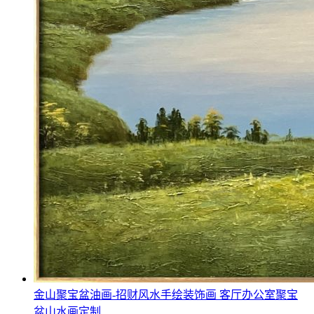
金山聚宝盆油画-招财风水手绘装饰画 客厅办公室聚宝
盆山水画定制