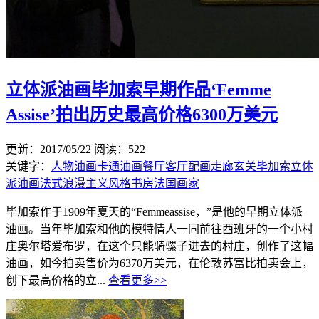
立体派油画毕加索早期作品‘Femme
Assise’拍出历史最高价格6300万美元
更新：2017/05/22
阅读：522
关键字：
人物油画
卡通油画
餐厅
客厅配画
走廊
玄关
毕加索
立体
派油画
法式浪漫主义风格
书房
法国画家
毕加索作于1909年夏天的“Femmeassise，”是他的早期立体派
油画。当年毕加索和他的模特情人一同前往西班牙的一个小村
庄奥尔塔爱布罗，在这个只能骑骡子进去的村庄，创作了这幅
油画，如今拍卖售价为6370万美元，在伦敦苏富比拍卖会上，
创下最高价格的立...
查看更多>>