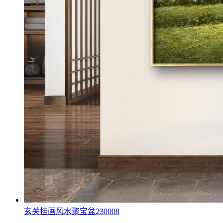
玄关挂画风水聚宝盆230008