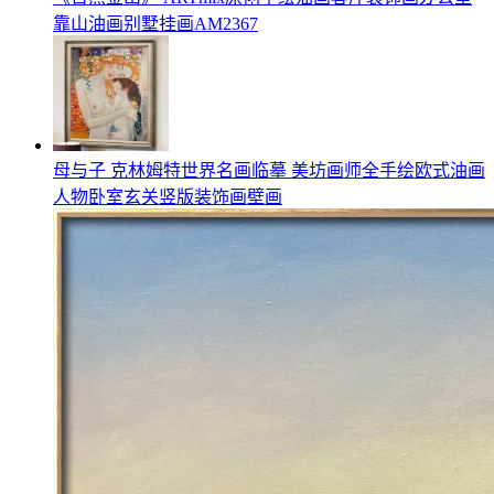
靠山油画别墅挂画AM2367
母与子 克林姆特世界名画临摹 美坊画师全手绘欧式油画
人物卧室玄关竖版装饰画壁画