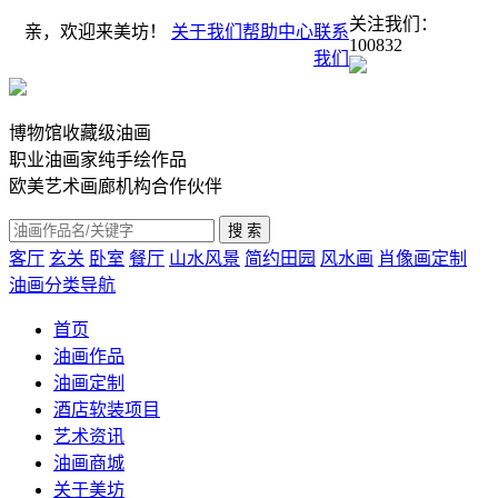
关注我们：
亲，欢迎来美坊！
关于我们
帮助中心
联系
100832
我们
博物馆收藏级油画
职业油画家纯手绘作品
欧美艺术画廊机构合作伙伴
客厅
玄关
卧室
餐厅
山水风景
简约田园
风水画
肖像画定制
油画分类导航
首页
油画作品
油画定制
酒店软装项目
艺术资讯
油画商城
关于美坊