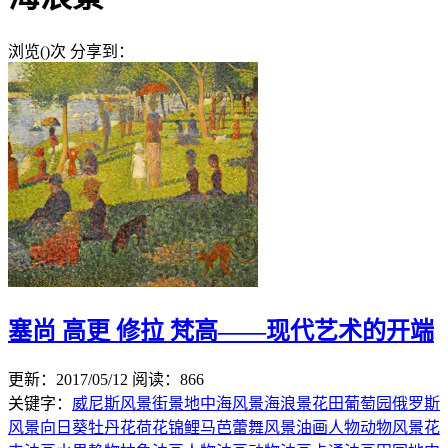
浏览(
)次
分享到：
塞尚 高更 修拉 梵高——现代艺术的开端
更新：2017/05/12
阅读：866
关键字：
威尼斯风景
街景
地中海风景
海浪景
花田
葡萄园
俄罗斯
风景
向日葵
牡丹花
荷花
锦鲤
马
芭蕾舞
风景油画
人物
动物
风景
花