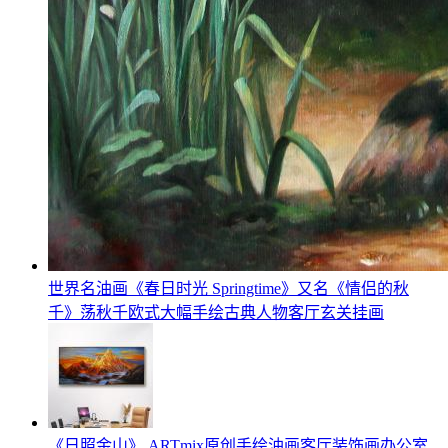
世界名油画《春日时光 Springtime》又名《情侣的秋
千》荡秋千欧式大幅手绘古典人物客厅玄关挂画
《日照金山》 ARTmix原创手绘油画客厅装饰画办公室