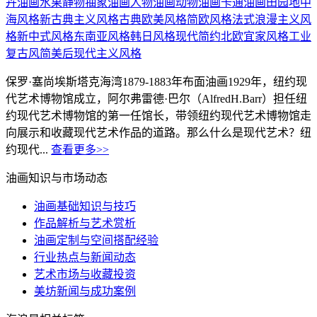
卉油画
水果静物
抽象油画
人物油画
动物油画
卡通油画
田园地中
海风格
新古典主义风格
古典欧美风格
简欧风格
法式浪漫主义风
格
新中式风格
东南亚风格
韩日风格
现代简约
北欧宜家风格
工业
复古风简美
后现代主义风格
保罗·塞尚埃斯塔克海湾1879-1883年布面油画1929年，纽约现
代艺术博物馆成立，阿尔弗雷德·巴尔（AlfredH.Barr）担任纽
约现代艺术博物馆的第一任馆长，带领纽约现代艺术博物馆走
向展示和收藏现代艺术作品的道路。那么什么是现代艺术？纽
约现代...
查看更多>>
油画知识与市场动态
油画基础知识与技巧
作品解析与艺术赏析
油画定制与空间搭配经验
行业热点与新闻动态
艺术市场与收藏投资
美坊新闻与成功案例