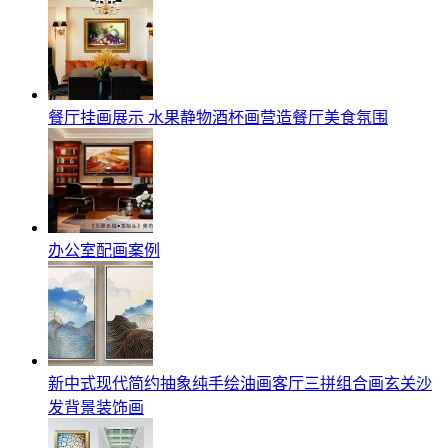
餐厅挂画展示 水果静物酒杯画营造餐厅美食氛围
办公室配画案例
新中式现代简约抽象纯手绘油画客厅三拼组合画玄关沙
发背景装饰画