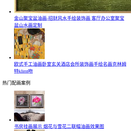
金山聚宝盆油画-招财风水手绘装饰画 客厅办公室聚宝
盆山水画定制
欧式手工油画卧室玄关酒店会所装饰画手绘名画克林姆
特klimt吻
热门配画案例
书房挂画展示 烟花与雪花二联幅油画效果图