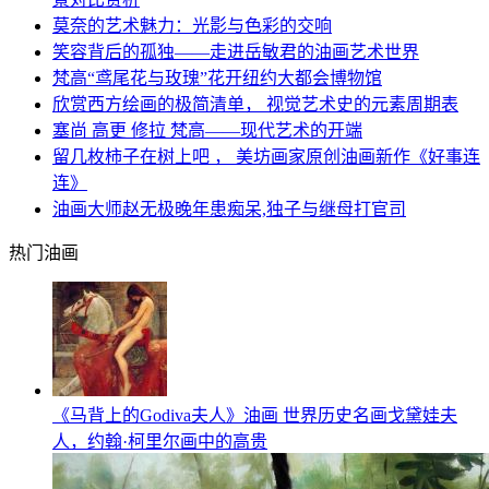
莫奈的艺术魅力：光影与色彩的交响
笑容背后的孤独——走进岳敏君的油画艺术世界
梵高“鸢尾花与玫瑰”花开纽约大都会博物馆
欣赏西方绘画的极简清单， 视觉艺术史的元素周期表
塞尚 高更 修拉 梵高——现代艺术的开端
留几枚柿子在树上吧 ， 美坊画家原创油画新作《好事连
连》
油画大师赵无极晚年患痴呆,独子与继母打官司
热门油画
《马背上的Godiva夫人》油画 世界历史名画戈黛娃夫
人，约翰·柯里尔画中的高贵