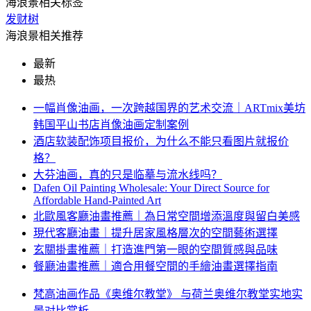
海浪景相关标签
发财树
海浪景相关推荐
最新
最热
一幅肖像油画，一次跨越国界的艺术交流｜ARTmix美坊
韩国平山书店肖像油画定制案例
酒店软装配饰项目报价，为什么不能只看图片就报价
格？
大芬油画，真的只是临摹与流水线吗？
Dafen Oil Painting Wholesale: Your Direct Source for
Affordable Hand-Painted Art
北歐風客廳油畫推薦｜為日常空間增添溫度與留白美感
現代客廳油畫｜提升居家風格層次的空間藝術選擇
玄關掛畫推薦｜打造進門第一眼的空間質感與品味
餐廳油畫推薦｜適合用餐空間的手繪油畫選擇指南
梵高油画作品《奥维尔教堂》 与荷兰奥维尔教堂实地实
景对比赏析