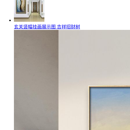
玄关竖幅挂画展示图 吉祥招财树