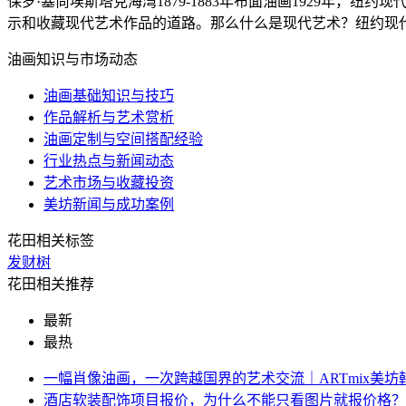
保罗·塞尚埃斯塔克海湾1879-1883年布面油画1929年，纽
示和收藏现代艺术作品的道路。那么什么是现代艺术？纽约现代.
油画知识与市场动态
油画基础知识与技巧
作品解析与艺术赏析
油画定制与空间搭配经验
行业热点与新闻动态
艺术市场与收藏投资
美坊新闻与成功案例
花田相关标签
发财树
花田相关推荐
最新
最热
一幅肖像油画，一次跨越国界的艺术交流｜ARTmix美
酒店软装配饰项目报价，为什么不能只看图片就报价格？