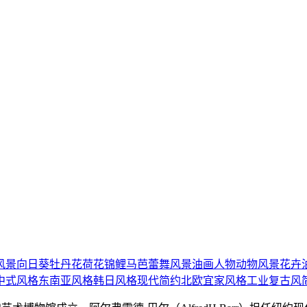
风景
向日葵
牡丹花
荷花
锦鲤
马
芭蕾舞
风景油画
人物
动物
风景
花卉
中式风格
东南亚风格
韩日风格
现代简约
北欧宜家风格
工业复古风