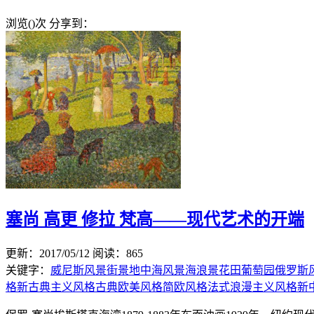
浏览(
)次
分享到：
塞尚 高更 修拉 梵高——现代艺术的开端
更新：2017/05/12
阅读：865
关键字：
威尼斯风景
街景
地中海风景
海浪景
花田
葡萄园
俄罗斯
格
新古典主义风格
古典欧美风格
简欧风格
法式浪漫主义风格
新