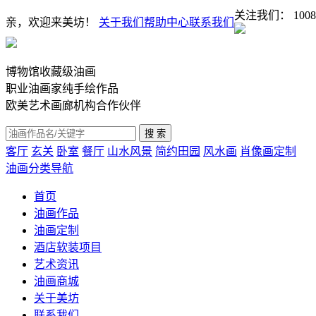
关注我们：
1008
亲，欢迎来美坊！
关于我们
帮助中心
联系我们
博物馆收藏级油画
职业油画家纯手绘作品
欧美艺术画廊机构合作伙伴
客厅
玄关
卧室
餐厅
山水风景
简约田园
风水画
肖像画定制
油画分类导航
首页
油画作品
油画定制
酒店软装项目
艺术资讯
油画商城
关于美坊
联系我们