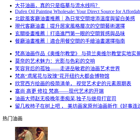
大芬油画，真的只是临摹与流水线吗？
Dafen Oil Painting Wholesale: Your Direct Source for Afforda
北歐風客廳油畫推薦｜為日常空間增添溫度與留白美感
現代客廳油畫｜提升居家風格層次的空間藝術選擇
玄關掛畫推薦｜打造進門第一眼的空間質感與品味
餐廳油畫推薦｜適合用餐空間的手繪油畫選擇指南
梵高油画作品《奥维尔教堂》 与荷兰奥维尔教堂实地实
莫奈的艺术魅力：光影与色彩的交响
笑容背后的孤独——走进岳敏君的油画艺术世界
梵高“鸢尾花与玫瑰”花开纽约大都会博物馆
欣赏西方绘画的极简清单， 视觉艺术史的元素周期表
塞尚 高更 修拉 梵高——现代艺术的开端
油画大师赵无极晚年患痴呆,独子与继母打官司
留几枚柿子在树上吧 ， 美坊画家原创油画新作《好事连
热门油画