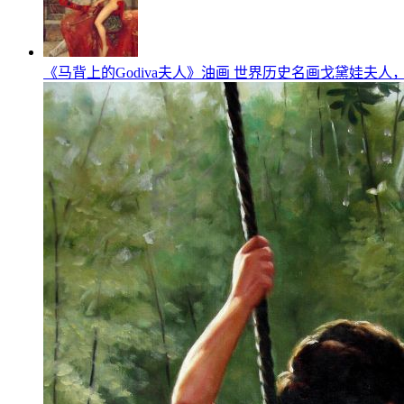
《马背上的Godiva夫人》油画 世界历史名画戈黛娃夫人