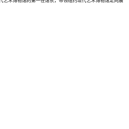
担任纽约现代艺术博物馆的第一任馆长，带领纽约现代艺术博物馆走向展