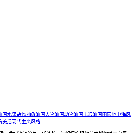
油画
水果静物
抽象油画
人物油画
动物油画
卡通油画
田园地中海风
简美
后现代主义风格