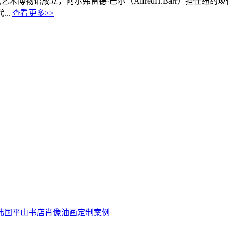
约现代艺术博物馆成立，阿尔弗雷德·巴尔（AlfredH.Barr）
..
查看更多>>
坊韩国平山书店肖像油画定制案例