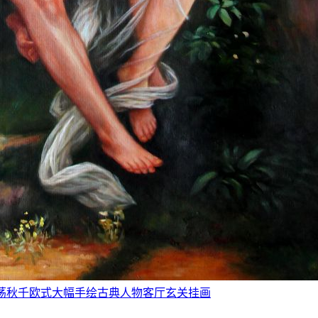
秋千》荡秋千欧式大幅手绘古典人物客厅玄关挂画